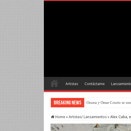
Artistas
Contáctame
Lanzamient
Breaking News
Ozuna y Omar Courtz se une
Home
»
Artistas/ Lanzamientos
»
Alex Cuba, e