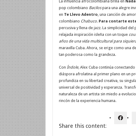
La influencia afrocolombiana brilla en
Nada 
pop colombiano
Bacilos
para una alegre inv
en
Te Llevo Adentro
, una canción de amor 
colombiano
Chabuco
.
Para contarte est
percusiva y llena de jazz. La simplicidad del 
relajada inspiración isleña con un toque
cou
años de una vida multicultural para siquie
maravilla Cuba. Ahora, se erige como una d
tan poderosa como la grandeza.
Con
Índole
, Alex Cuba continúa conectando c
diáspora afrolatina al primer plano en un p
profundiza en su libertad creativa, su singul
universal de positividad y esperanza. Trans
naturaleza de un artista sin miedo a evoluci
rincón de la experiencia humana.
Share this content: