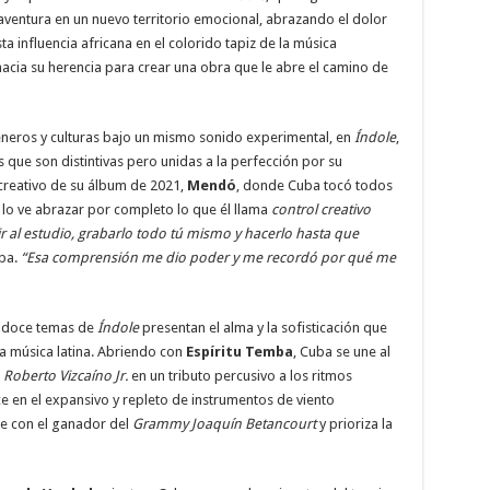
aventura en un nuevo territorio emocional, abrazando el dolor
a influencia africana en el colorido tapiz de la música
acia su herencia para crear una obra que le abre el camino de
éneros y culturas bajo un mismo sonido experimental, en
Índole
,
 que son distintivas pero unidas a la perfección por su
 creativo de su álbum de 2021,
Mendó
, donde Cuba tocó todos
 lo ve abrazar por completo lo que él llama
control creativo
ir al estudio, grabarlo todo tú mismo y hacerlo hasta que
uba.
“Esa comprensión me dio poder y me recordó por qué me
os doce temas de
Índole
presentan el alma y la sofisticación que
 la música latina. Abriendo con
Espíritu Temba
, Cuba se une al
o
Roberto Vizcaíno Jr.
en un tributo percusivo a los ritmos
 en el expansivo y repleto de instrumentos de viento
e con el ganador del
Grammy
Joaquín Betancourt
y prioriza la