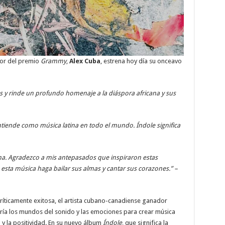
dor del premio
Grammy
,
Alex Cuba
, estrena hoy día su onceavo
as y rinde un profundo homenaje a la diáspora africana y sus
ntiende como música latina en todo el mundo. Índole significa
ona. Agradezco a mis antepasados que inspiraron estas
esta música haga bailar sus almas y cantar sus corazones.” –
 críticamente exitosa, el artista cubano-canadiense ganador
tría los mundos del sonido y las emociones para crear música
a y la positividad. En su nuevo álbum
Índole
, que significa la