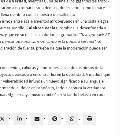
es de Verdad
, mientras Cuba se une a los gigantes del tropi -
itación a no tomar la vida demasiado en serio, como lo hace
llena de ritmo con el maestro del vallenato
e amor
entrelaza elementos afroperuanos en una pista alegre,
primer sencillo,
Palabras Vacías
, combina la desenfadada y
ntry
que en su día le hizo dudar en grabarlo.
“Tuve que vivir 27
ra pensar que una canción como esta pudiera ser mía”,
se
eclaración de fuerza, prueba de que la moderación puede ser
ontinentes, culturas y emociones, llevando los ritmos de la
royecto dedicado a encontrar luz en la oscuridad. A medida que
ar vulnerabilidad infunde un nuevo significado a su lenguaje
formando el dolor en propósito, Índole captura la verdadera
onar. Alguien cuya música continúa revelando belleza en cada