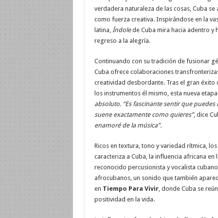
verdadera naturaleza de las cosas, Cuba se 
como fuerza creativa. Inspirándose en la vast
latina,
Índole
de Cuba mira hacia adentro y h
regreso a la alegría.
Continuando con su tradición de fusionar g
Cuba ofrece colaboraciones transfronterizas
creatividad desbordante. Tras el gran éxito
los instrumentos él mismo, esta nueva etapa
absoluto.
“Es fascinante sentir que puedes 
suene exactamente como quieres”
, dice C
enamoré de la música”.
Ricos en textura, tono y variedad rítmica, l
caracteriza a Cuba, la influencia africana en
reconocido percusionista y vocalista cuban
afrocubanos, un sonido que también aparece
en
Tiempo Para Vivir
, donde Cuba se reún
positividad en la vida.