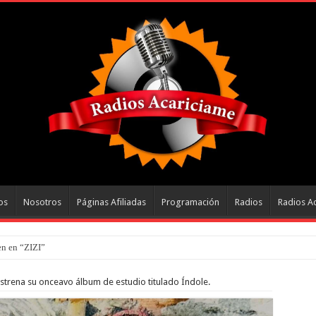
os
Nosotros
Páginas Afiliadas
Programación
Radios
Radios A
n en “ZIZI”
strena su onceavo álbum de estudio titulado Índole.