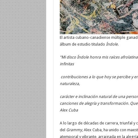
El artista cubano-canadiense múltiple gana
álbum de estudio titulado
Índole
.
“Mi disco Índole honra mis raíces afrolatin
infinitas
contribuciones a lo que hoy se percibe y e
naturaleza,
carácter e inclinación natural de una pers
canciones de alegría y transformación. Que 
Alex Cuba
A lo largo de décadas de carrera, triunfal y
del
Grammy
, Alex Cuba, ha unido con maes
atemporal y vibrante, arraigada en la alegrí