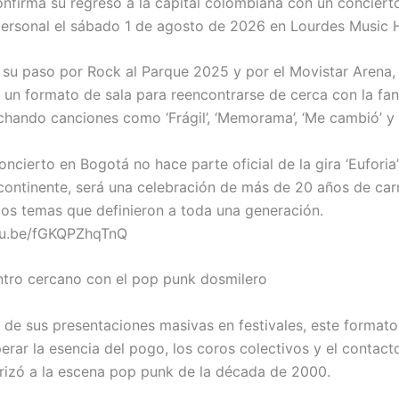
onfirma su regreso a la capital colombiana con un concierto
personal el sábado 1 de agosto de 2026 en Lourdes Music H
su paso por Rock al Parque 2025 y por el Movistar Arena,
 un formato de sala para reencontrarse de cerca con la fa
chando canciones como ‘Frágil’, ‘Memorama’, ‘Me cambió’ y ‘
ncierto en Bogotá no hace parte oficial de la gira ‘Euforia
 continente, será una celebración de más de 20 años de car
los temas que definieron a toda una generación.
utu.be/fGKQPZhqTnQ
tro cercano con el pop punk dosmilero
a de sus presentaciones masivas en festivales, este format
erar la esencia del pogo, los coros colectivos y el contact
rizó a la escena pop punk de la década de 2000.