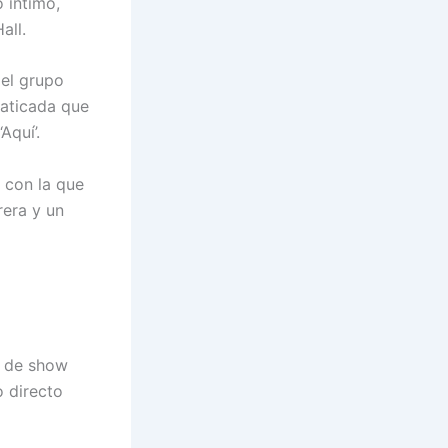
 íntimo,
all.
 el grupo
naticada que
Aquí’.
’ con la que
rera y un
o de show
o directo