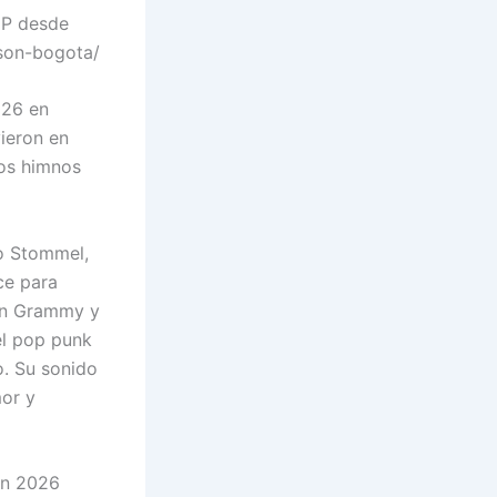
IP desde
ison-bogota/
026 en
ieron en
los himnos
o Stommel,
ce para
tin Grammy y
el pop punk
o. Su sonido
mor y
en 2026