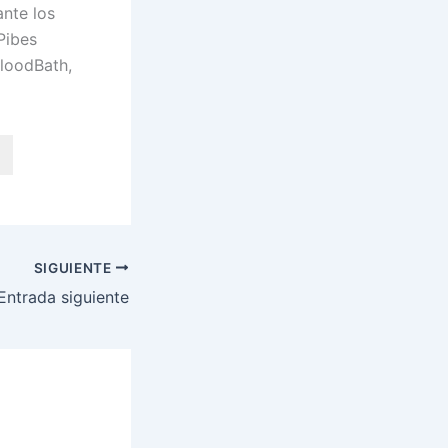
ante los
Pibes
loodBath,
SIGUIENTE
Entrada siguiente