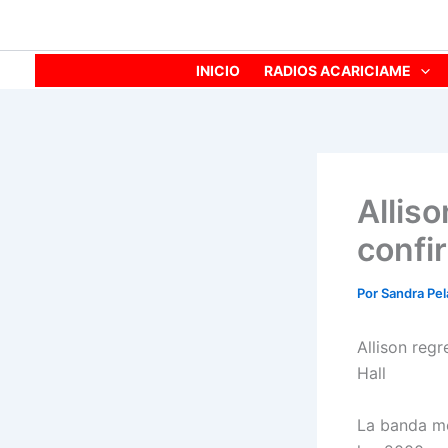
Ir
al
contenido
INICIO
RADIOS ACARICIAME
Allis
confi
Por
Sandra Pe
Allison reg
Hall
La banda me