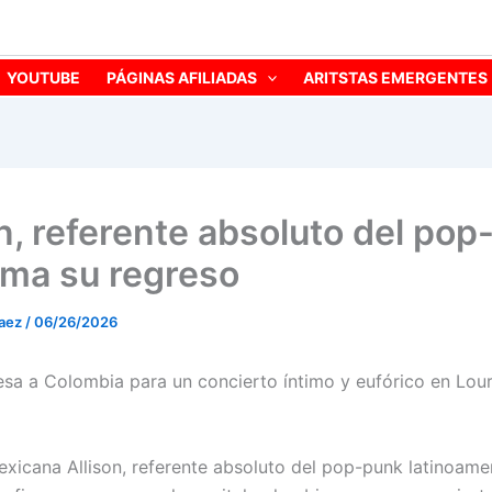
YOUTUBE
PÁGINAS AFILIADAS
ARITSTAS EMERGENTES
on, referente absoluto del po
rma su regreso
laez
/
06/26/2026
resa a Colombia para un concierto íntimo y eufórico en Lou
xicana Allison, referente absoluto del pop-punk latinoame