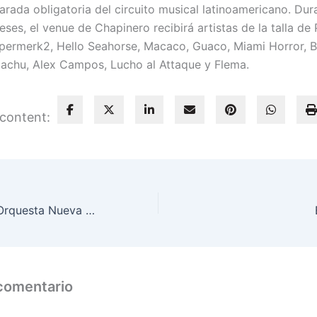
rada obligatoria del circuito musical latinoamericano. Dur
es, el venue de Chapinero recibirá artistas de la talla de 
permerk2, Hello Seahorse, Macaco, Guaco, Miami Horror, B
chu, Alex Campos, Lucho al Attaque y Flema.
 content:
Steve Guasch y Orquesta Nueva Era “Todo se va a poder”
 comentario