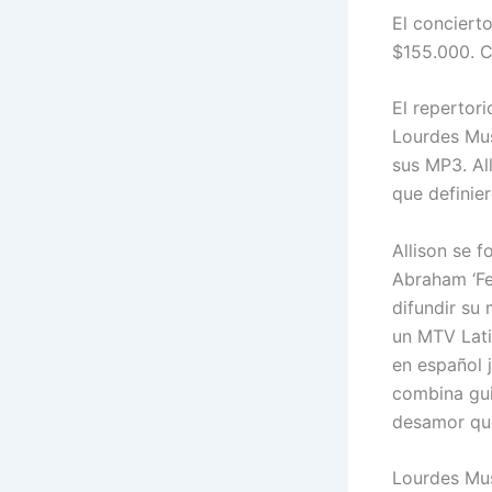
El conciert
$155.000. C
El repertor
Lourdes Mus
sus MP3. Al
que definie
Allison se 
Abraham ‘Fe
difundir su
un MTV Lati
en español 
combina gui
desamor que
Lourdes Mus