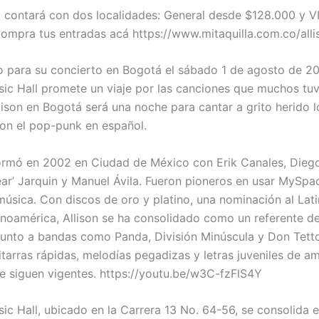
o contará con dos localidades: General desde $128.000 y V
ompra tus entradas acá https://www.mitaquilla.com.co/all
io para su concierto en Bogotá el sábado 1 de agosto de 2
ic Hall promete un viaje por las canciones que muchos tuv
lison en Bogotá será una noche para cantar a grito herido 
ron el pop-punk en español.
formó en 2002 en Ciudad de México con Erik Canales, Dieg
ar’ Jarquin y Manuel Ávila. Fueron pioneros en usar MySpa
 música. Con discos de oro y platino, una nominación al La
noamérica, Allison se ha consolidado como un referente d
junto a bandas como Panda, División Minúscula y Don Tett
tarras rápidas, melodías pegadizas y letras juveniles de a
 siguen vigentes. https://youtu.be/w3C-fzFlS4Y
ic Hall, ubicado en la Carrera 13 No. 64-56, se consolida 