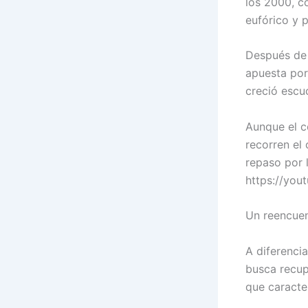
los 2000, c
eufórico y 
Después de 
apuesta por
creció escu
Aunque el co
recorren el
repaso por 
https://yo
Un reencuen
A diferenci
busca recup
que caracte