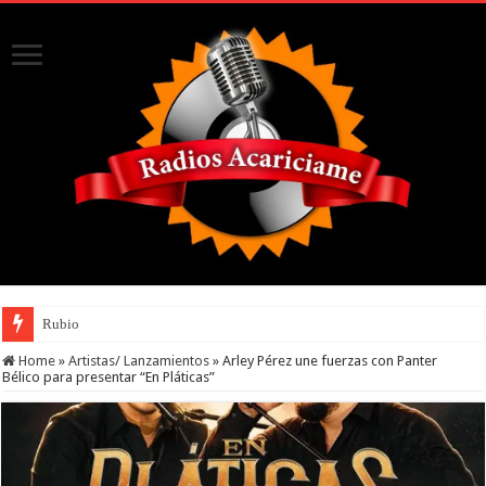
Rubio
Home
»
Artistas/ Lanzamientos
»
Arley Pérez une fuerzas con Panter
Bélico para presentar “En Pláticas”