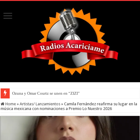
Ozuna y Omar Courtz se unen en “ZIZI”
Home
»
Artistas/ Lanzamientos
»
Camila Fernández reafirma su lugar en la
música mexicana con nominaciones a Premio Lo Nuestro 2026