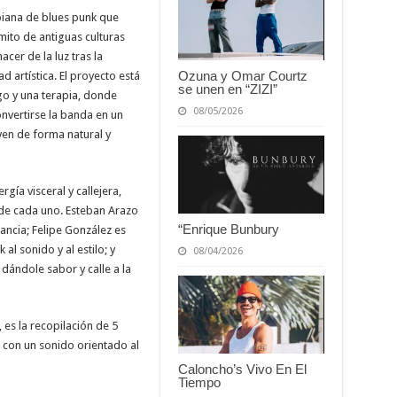
iana de blues punk que
mito de antiguas culturas
cer de la luz tras la
Ozuna y Omar Courtz
d artística. El proyecto está
se unen en “ZIZI”
o y una terapia, donde
08/05/2026
nvertirse la banda en un
ven de forma natural y
gía visceral y callejera,
de cada uno. Esteban Arazo
“Enrique Bunbury
ancia; Felipe González es
l sonido y al estilo; y
08/04/2026
 dándole sabor y calle a la
 es la recopilación de 5
 con un sonido orientado al
Caloncho’s Vivo En El
Tiempo