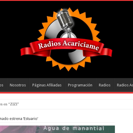
os
Nosotros
Páginas Afiliadas
Programación
Radios
Radios A
n en “ZIZI”
nado estrena ‘Estuario’