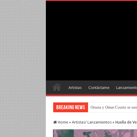
Artistas
Contáctame
Lanzamient
Breaking News
Ozuna y Omar Courtz se une
Home
»
Artistas/ Lanzamientos
»
Huella de Ve