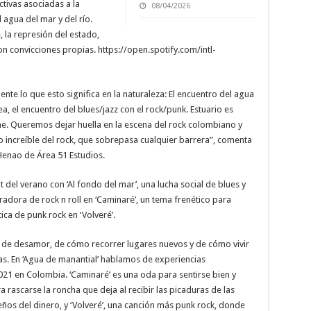
ctivas asociadas a la
08/04/2026
 agua del mar y del río.
, la represión del estado,
 convicciones propias. https://open.spotify.com/intl-
te lo que esto significa en la naturaleza: El encuentro del agua
ea, el encuentro del blues/jazz con el rock/punk. Estuario es
e. Queremos dejar huella en la escena del rock colombiano y
o increíble del rock, que sobrepasa cualquier barrera”, comenta
Henao de Área 51 Estudios.
t del verano con ‘Al fondo del mar’, una lucha social de blues y
radora de rock n roll en ‘Caminaré’, un tema frenético para
ica de punk rock en ‘Volveré’.
a de desamor, de cómo recorrer lugares nuevos y de cómo vivir
as. En ‘Agua de manantial’ hablamos de experiencias
 2021 en Colombia. ‘Caminaré’ es una oda para sentirse bien y
ra rascarse la roncha que deja al recibir las picaduras de las
ueños del dinero, y ‘Volveré’, una canción más punk rock, donde