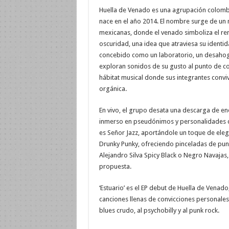
Huella de Venado es una agrupación colomb
nace en el año 2014. El nombre surge de un 
mexicanas, donde el venado simboliza el rena
oscuridad, una idea que atraviesa su identida
concebido como un laboratorio, un desahog
exploran sonidos de su gusto al punto de co
hábitat musical donde sus integrantes convi
orgánica.
En vivo, el grupo desata una descarga de ener
inmerso en pseudónimos y personalidades 
es Señor Jazz, aportándole un toque de eleg
Drunky Punky, ofreciendo pinceladas de punk a
Alejandro Silva Spicy Black o Negro Navajas,
propuesta.
‘Estuario’ es el EP debut de Huella de Venado,
canciones llenas de convicciones personales
blues crudo, al psychobilly y al punk rock.