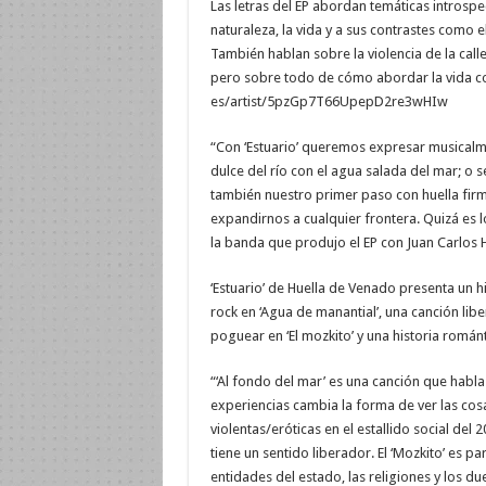
Las letras del EP abordan temáticas introspe
naturaleza, la vida y a sus contrastes como el
También hablan sobre la violencia de la calle
pero sobre todo de cómo abordar la vida con
es/artist/5pzGp7T66UpepD2re3wHIw
“Con ‘Estuario’ queremos expresar musicalmen
dulce del río con el agua salada del mar; o s
también nuestro primer paso con huella firm
expandirnos a cualquier frontera. Quizá es l
la banda que produjo el EP con Juan Carlos 
‘Estuario’ de Huella de Venado presenta un hi
rock en ‘Agua de manantial’, una canción libe
poguear en ‘El mozkito’ y una historia románt
“‘Al fondo del mar’ es una canción que habl
experiencias cambia la forma de ver las cos
violentas/eróticas en el estallido social del
tiene un sentido liberador. El ‘Mozkito’ es pa
entidades del estado, las religiones y los d