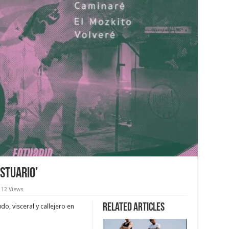
stuario’
12 Views
Related Articles
do, visceral y callejero en