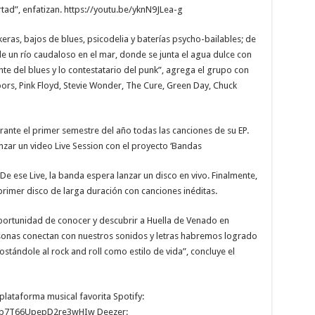
rtad”, enfatizan. https://youtu.be/yknN9JLea-g
ras, bajos de blues, psicodelia y baterías psycho-bailables; de
e un río caudaloso en el mar, donde se junta el agua dulce con
nte del blues y lo contestatario del punk”, agrega el grupo con
oors, Pink Floyd, Stevie Wonder, The Cure, Green Day, Chuck
nte el primer semestre del año todas las canciones de su EP.
nzar un video Live Session con el proyecto ‘Bandas
De ese Live, la banda espera lanzar un disco en vivo. Finalmente,
primer disco de larga duración con canciones inéditas.
portunidad de conocer y descubrir a Huella de Venado en
sonas conectan con nuestros sonidos y letras habremos logrado
postándole al rock and roll como estilo de vida”, concluye el
 plataforma musical favorita Spotify:
5pzGp7T66UpepD2re3wHIw Deezer: