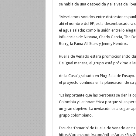
se habla de una despedida y a la vez de libe
“Mezclamos sonidos entre distorsiones punke
ahí el nombre del EP, es la desembocadura d
el agua salada; como la unión entre lo elega
influencias de Nirvana, Charly García, The D
Berry, la Fania All Stars y Jimmy Hendrix.
Huella de Venado estará promocionando dura
De igual manera, el grupo está próximo a la
de la Casa’ grabado en Plug Sala de Ensayo. 
el proyecto continúa en la planeación de su 
“Es importante que las personas se den la o
Colombia y Latinoamérica porque si las per
un gran objetivo. La invitación es a seguir a
grupo colombiano.
Escucha ‘Estuario’ de Huella de Venado en tu
https://open.spotify.com/intl-es/artist/