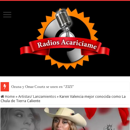
Ozuna y Omar Courtz se unen en “ZIZI”
Home
»
Artistas/ Lanzamientos
»
Karen Valencia mejor conocida como La
Chula de Tierra Caliente