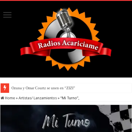
Ozuna y Omar Courtz se unen en “ZIZI”
Home
»
Artistas/ Lanzamientos
»
“Mi Turno”,