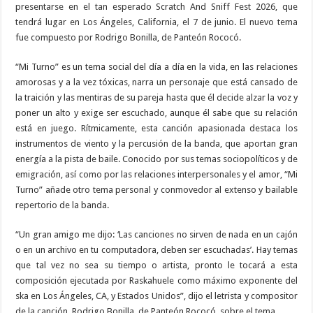
presentarse en el tan esperado Scratch And Sniff Fest 2026, que
tendrá lugar en Los Ángeles, California, el 7 de junio. El nuevo tema
fue compuesto por Rodrigo Bonilla, de Panteón Rococó.
“Mi Turno” es un tema social del día a día en la vida, en las relaciones
amorosas y a la vez tóxicas, narra un personaje que está cansado de
la traición y las mentiras de su pareja hasta que él decide alzar la voz y
poner un alto y exige ser escuchado, aunque él sabe que su relación
está en juego. Rítmicamente, esta canción apasionada destaca los
instrumentos de viento y la percusión de la banda, que aportan gran
energía a la pista de baile. Conocido por sus temas sociopolíticos y de
emigración, así como por las relaciones interpersonales y el amor, “Mi
Turno” añade otro tema personal y conmovedor al extenso y bailable
repertorio de la banda.
“Un gran amigo me dijo: ‘Las canciones no sirven de nada en un cajón
o en un archivo en tu computadora, deben ser escuchadas’. Hay temas
que tal vez no sea su tiempo o artista, pronto le tocará a esta
composición ejecutada por Raskahuele como máximo exponente del
ska en Los Ángeles, CA, y Estados Unidos”, dijo el letrista y compositor
de la canción, Rodrigo Bonilla, de Panteón Rococó, sobre el tema.