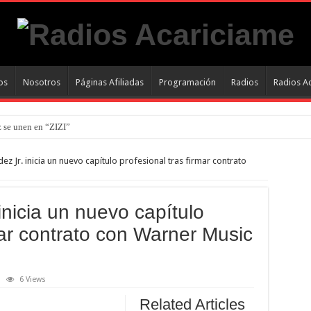
os
Nosotros
Páginas Afiliadas
Programación
Radios
Radios A
 se unen en “ZIZI”
ez Jr. inicia un nuevo capítulo profesional tras firmar contrato
El Tiempo
Una Mujer”, “En El Norte” y “Adiós, Adiós”.
inicia un nuevo capítulo
quipo HC
mar contrato con Warner Music
6 Views
Related Articles