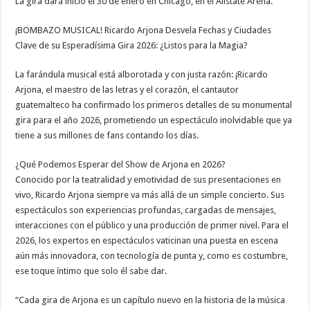
La gira dará inicio el 30 de enero en Chicago, en el Allstate Arena.
¡BOMBAZO MUSICAL! Ricardo Arjona Desvela Fechas y Ciudades
Clave de su Esperadísima Gira 2026: ¿Listos para la Magia?
La farándula musical está alborotada y con justa razón: ¡Ricardo
Arjona, el maestro de las letras y el corazón, el cantautor
guatemalteco ha confirmado los primeros detalles de su monumental
gira para el año 2026, prometiendo un espectáculo inolvidable que ya
tiene a sus millones de fans contando los días.
¿Qué Podemos Esperar del Show de Arjona en 2026?
Conocido por la teatralidad y emotividad de sus presentaciones en
vivo, Ricardo Arjona siempre va más allá de un simple concierto. Sus
espectáculos son experiencias profundas, cargadas de mensajes,
interacciones con el público y una producción de primer nivel. Para el
2026, los expertos en espectáculos vaticinan una puesta en escena
aún más innovadora, con tecnología de punta y, como es costumbre,
ese toque íntimo que solo él sabe dar.
“Cada gira de Arjona es un capítulo nuevo en la historia de la música