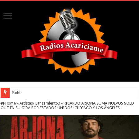
Rubio
Home
»
Artistas/ Lanzamientos
»
RICARDO ARJONA SUMA NUEVOS SOLD
OUT EN SU GIRA POR ESTADOS UNIDOS: CHICAGO Y LOS ÁNGELES