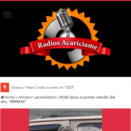
Ozuna y Omar Courtz se unen en “ZIZI”
Home
»
Artistas/ Lanzamientos
»
ROBI lanza su primer sencillo del
año, “BRRREAK”