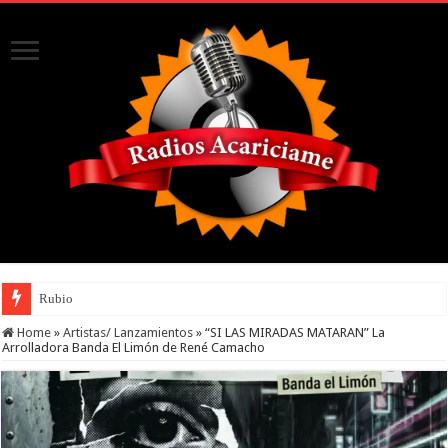
Rubio
Home
»
Artistas/ Lanzamientos
»
“SI LAS MIRADAS MATARAN” La
Arrolladora Banda El Limón de René Camacho